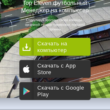
Top Eleven футбольный
Менеджер на компьютер
Стимулируй прогресс своей команды -
организуй лучшие тренировки, повышай
уровень
Скачать на
компьютер
Скачать с App
Store
Скачать с Google
Play